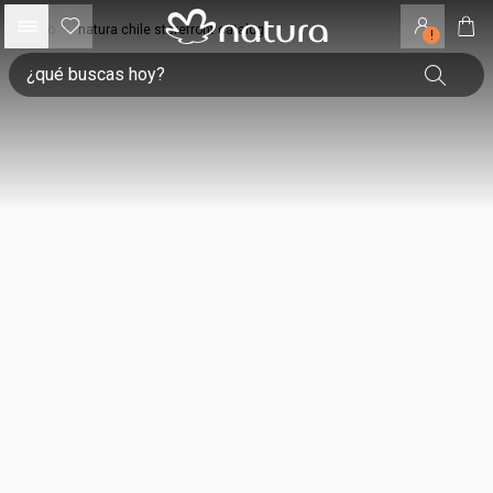
inicio
•
natura chile storefront catalog
!