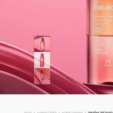
inicio
•
cuerpo y baño
•
aceite corporal
•
detalles del prod