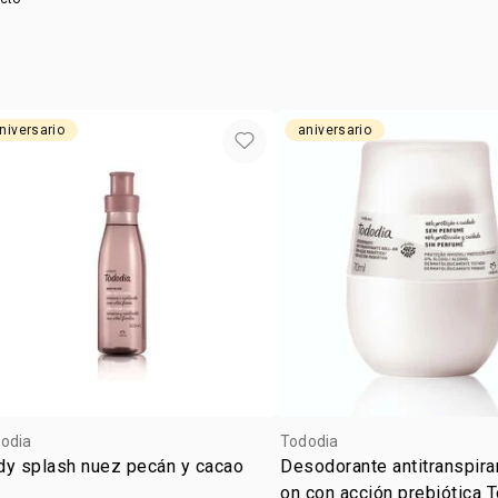
usitatissim
ethylhexylg
gluconate, 
hexyl cinnama
niversario
aniversario
odia
Tododia
dy splash nuez pecán y cacao
Desodorante antitranspiran
on con acción prebiótica 