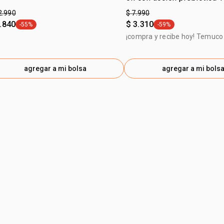
sin perfume 70 ml
2.990
$ 7.990
.840
$ 3.310
-55%
-59%
general.tag -55%
general.tag -59%
¡compra y recibe hoy! Temuco 
agregar a mi bolsa
agregar a mi bols