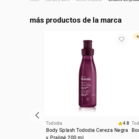
más productos de la marca
a
Vitrina de productos anterior
Tododia
4.8
Tod
Body Splash Tododia Cereza Negra
Bo
y Praliné 200 ml