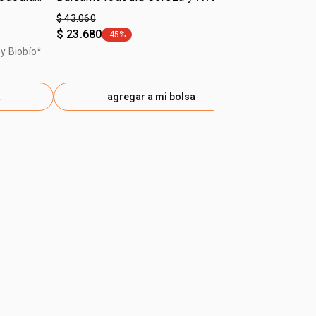
$ 43.060
$ 14.790
$ 23.680
$ 8.130
-45%
-45%
general.tag -45%
gener
y Biobío*
$6.995 x 100
a
agregar a mi bolsa
ag