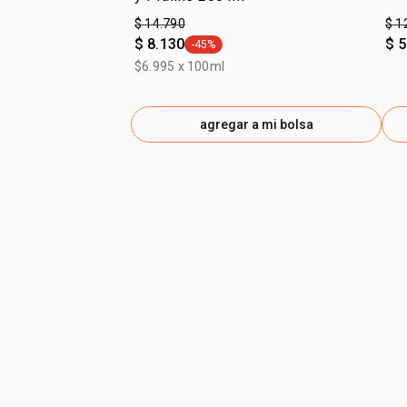
$ 14.790
$ 1
$ 8.130
$ 5
-45%
general.tag -45%
$6.995 x 100ml
agregar a mi bolsa