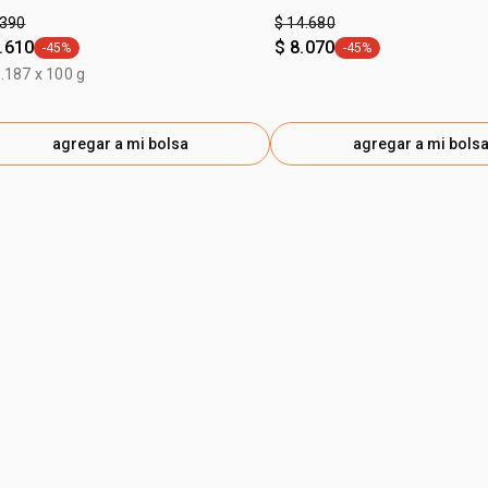
.390
$ 14.680
.610
$ 8.070
-45%
-45%
general.tag -45%
general.tag -45%
.187 x 100 g
agregar a mi bolsa
agregar a mi bols