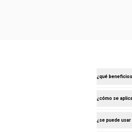
¿qué beneficios 
¿cómo se aplica
el aceite cor
brillo saludab
su fórmula com
¿se puede usar
un aroma fruta
para aprovech
convirtiendo 
corporal Natu