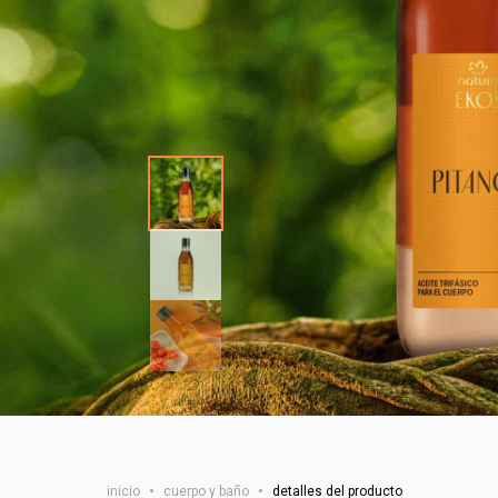
inicio
•
cuerpo y baño
•
detalles del producto