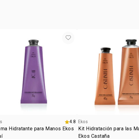
vegan
*porcentaje 
tipo de
evaluación 
tipo de
s
4.8
Ekos
ema Hidratante para Manos Ekos
Kit Hidratación para las 
aí
Ekos Castaña