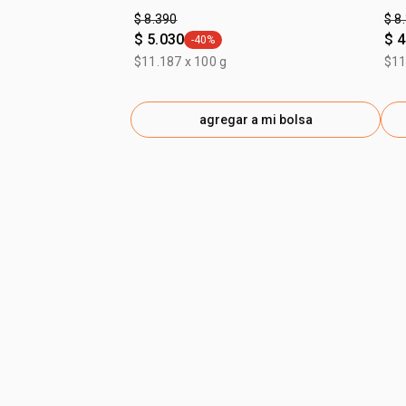
$ 8.390
$ 8
$ 5.030
$ 4
-40%
general.tag -40%
$11.187 x 100 g
$11
agregar a mi bolsa