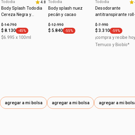
Tododia
Tododia
Tododia
4.8
aniversario
aniversario
Body Splash Tododia
Body splash nuez
Desodorante
Cereza Negra y
pecán y cacao
antitranspirante roll
Praliné 200 ml
on con acción
$ 14.790
$ 12.990
$ 7.990
prebiótica Tododia s
$ 8.130
$ 5.840
$ 3.310
-45%
-55%
-59%
general.tag -45%
general.tag -55%
general.tag -
perfume 70 ml
$6.995 x 100ml
¡compra y recibe hoy
Temuco y Biobío*
agregar a mi bolsa
agregar a mi bolsa
agregar a mi bols