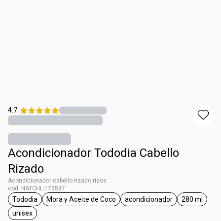
4.7
Acondicionador Tododia Cabello
Rizado
Acondicionador cabello rizado rizos
cod. NATCHL-173587
Tododia
Mora y Aceite de Coco
acondicionador
280 ml
general.tag Tododia
general.tag Mora y Aceite de Coco
general.tag acondicion
general.t
unisex
general.tag unisex