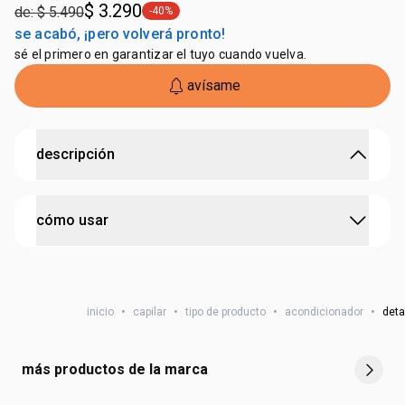
$ 3.290
de: $ 5.490
-40%
general.tag -40%
se acabó, ¡pero volverá pronto!
sé el primero en garantizar el tuyo cuando vuelva.
avísame
descripción
cuidado inteligente que limpia, hidrata y perfuma
cómo usar
• tipo de cabello: rizado y crespo
• tecnología prebiótica
• textura que facilita el desenredado durante el baño
aplica el acondicionador sobre el cabello mojado.
• cabello más suave
distribúyelo por todo el largo del cabello, evitando la raíz.
• fragancia con notas florales y de mora
inicio
•
capilar
•
tipo de producto
•
acondicionador
•
deta
enjuaga a continuación.
• disponible en repuesto
• cruelty free
• vegano
más productos de la marca