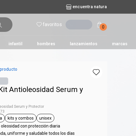
encuentra natura
favoritos
entrar
0
infantil
hombres
lanzamientos
marcas
no
dos diarios
iles
y bebé
repuestos maquillaje
natura solar
naturé
tododia
una
 producto
Kit Antioleosidad Serum y
leosidad Serum y Protector
273
a
kits y combos
unisex
l.tag Chronos Derma
general.tag kits y combos
general.tag unisex
a oleosidad con protección diaria
rada, uniforme y saludable todos los días