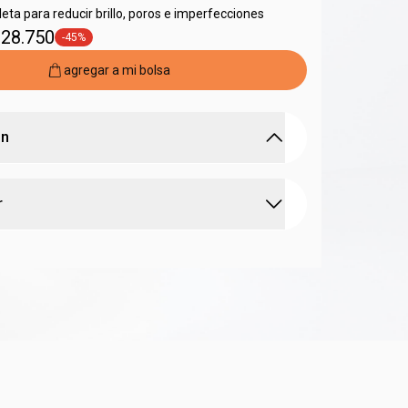
eta para reducir brillo, poros e imperfecciones
 28.750
-45%
general.tag -45%
agregar a mi bolsa
ón
oleosidad con tecnología y protección diaria
r
tor que actúa contra poros dilatados,
to, espinillas, puntos negros y marcas de acné
ntrola la oleosidad de inmediato y hasta por 12
eniendo la hidratación
, aplique 4 a 5 gotas del sérum sobre la piel limpia
7 días reduce el tamaño y la cantidad de poros
ostro y cuello, masajeando suavemente. evite el
brillo de la piel
ojos
 15 días promueve un efecto peeling suave y
enovación de la piel, reduciendo la producción de
a, utilice protector solar con FPS mínimo 30
rojecimiento
30 días reduce espinillas y puntos negros y
protector antioleosidad abundantemente en el
reaparición
nutos antes de la exposición al sol