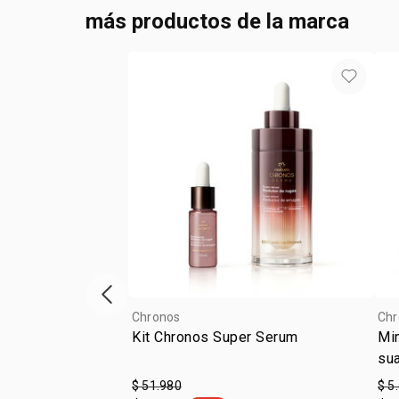
más productos de la marca
Vitrina de productos anterior
Chronos
Chr
Kit Chronos Super Serum
Min
su
$ 51.980
$ 5