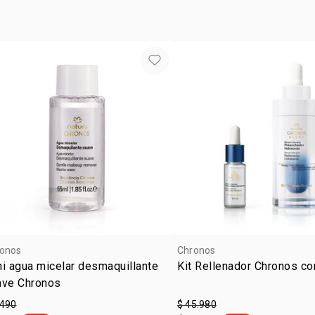
•
suaviza ma
paso 4:
de la piel
reaplique p
•
activa la vi
de sudor int
•
protector q
•
minimiza lo
•
amplia pro
•
producto i
•
FPS 30
contiene
1 Sérum Int
ml
1 Protector 
ml
¹resultado 
²resultado o
Biociencia 
onos
Chronos
i agua micelar desmaquillante
Kit Rellenador Chronos co
ave Chronos
.490
$ 45.980