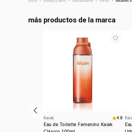
inicio
•
cuerpo y baño
•
desodorante
•
roll-on
•
detalles d
más productos de la marca
Vitrina de productos anterior
Kaiak
4.8
Kai
Eau de Toilette Femenino Kaiak
Eau
Clásico 100ml
Ur