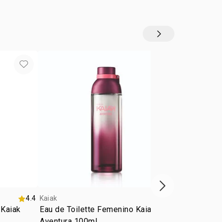
Siguiente vitrina
4.4
Kaiak
4.8
Kaiak
 Kaiak
Eau de Toilette Femenino Kaiak
Eau de Parf
Aventura 100ml
100ml