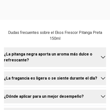
Dudas frecuentes sobre el Ekos Frescor Pitanga Preta
150ml
¿La pitanga negra aporta un aroma más dulce o
refrescante?
¿La fragancia es ligera o se siente durante el día?
La fragancia pitanga negra es conocida por su
equilibrio perfecto. Ofrece un toque frutal y
ligeramente dulce, pero siempre con un frescor
¿Dónde aplicar para un mejor desempeño?
vibrante que la hace muy refrescante. Es una
La fragancia de Natura Ekos Frescor está pensada
combinación que despierta los sentidos y te
para ser una experiencia refrescante y ligera. Su
conecta con la energía de la naturaleza.
composición, con notas de pitanga preta, pitanga y