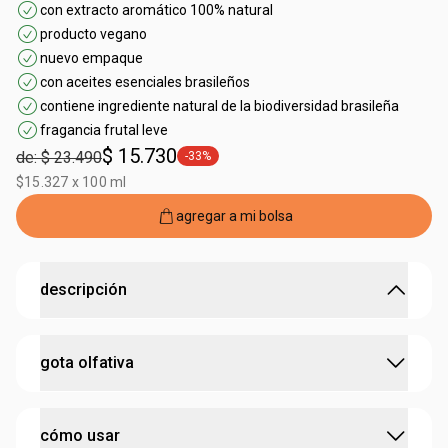
con extracto aromático 100% natural
producto vegano
nuevo empaque
con aceites esenciales brasileños
contiene ingrediente natural de la biodiversidad brasileña
fragancia frutal leve
$ 15.730
de: $ 23.490
-33%
general.tag -33%
$15.327 x 100 ml
agregar a mi bolsa
descripción
la fragancia vibrante y colorida de Pitanga Preta para
gota olfativa
tus días.
•
notas de
pitanga preta
conviven con
flores coloridas
y
reciben un toque de
notas amaderadas
:
contiene bioactivo
pitanga preta
•
transmite una deliciosa
sensación de calor y frescura
cómo usar