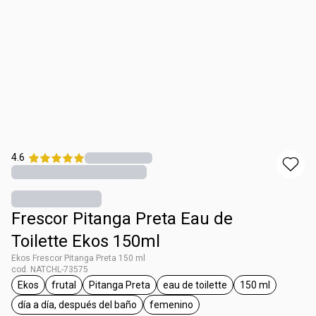
4.6
Frescor Pitanga Preta Eau de
Toilette Ekos 150ml
Ekos Frescor Pitanga Preta 150 ml
cod. NATCHL-73575
Ekos
frutal
Pitanga Preta
eau de toilette
150 ml
general.tag Ekos
general.tag frutal
general.tag Pitanga Preta
general.tag eau de toilette
general.tag 1
día a día, después del baño
femenino
general.tag día a día, después del baño
general.tag femenino