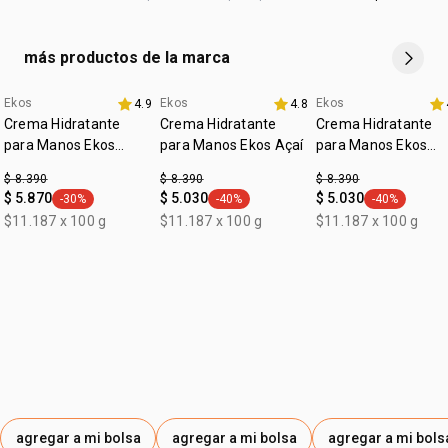
detrás de las orejas. Los frescores de Ekos aportan una
sensación de bienestar para todos los momentos y
más productos de la marca
ocasiones de tu día
Ekos
Ekos
Ekos
4.9
4.8
Crema Hidratante
Crema Hidratante
Crema Hidratante
para Manos Ekos
para Manos Ekos Açaí
para Manos Ekos
Castaña
Maracuyá
$ 8.390
$ 8.390
$ 8.390
$ 5.870
$ 5.030
$ 5.030
-30%
-40%
-40%
general.tag -30%
general.tag -40%
general.tag -
$11.187 x 100 g
$11.187 x 100 g
$11.187 x 100 g
agregar a mi bolsa
agregar a mi bolsa
agregar a mi bols