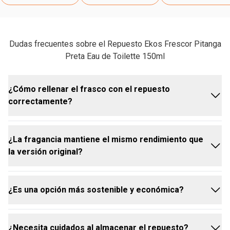
Dudas frecuentes sobre el Repuesto Ekos Frescor Pitanga
Preta Eau de Toilette 150ml
¿Cómo rellenar el frasco con el repuesto
correctamente?
¿La fragancia mantiene el mismo rendimiento que
Rellenar tu envase Natura Ekos Pitanga Negra es
la versión original?
muy sencillo:
¿Es una opción más sostenible y económica?
Sí, la fragancia de nuestros repuestos de EDT
Natura Ekos es idéntica a la de la versión original.
Mantenemos la misma calidad y concentración para
¿Necesita cuidados al almacenar el repuesto?