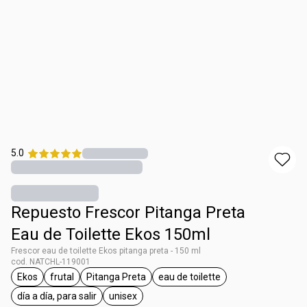
5.0
Repuesto Frescor Pitanga Preta
Eau de Toilette Ekos 150ml
Frescor eau de toilette Ekos pitanga preta - 150 ml
cod. NATCHL-119001
Ekos
frutal
Pitanga Preta
eau de toilette
general.tag Ekos
general.tag frutal
general.tag Pitanga Preta
general.tag eau de toilette
día a día, para salir
unisex
general.tag día a día, para salir
general.tag unisex