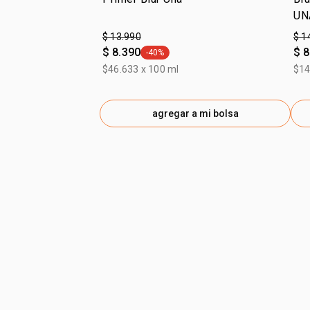
UN
$ 13.990
$ 1
$ 8.390
$ 8
-40%
general.tag -40%
$46.633 x 100 ml
$14
agregar a mi bolsa