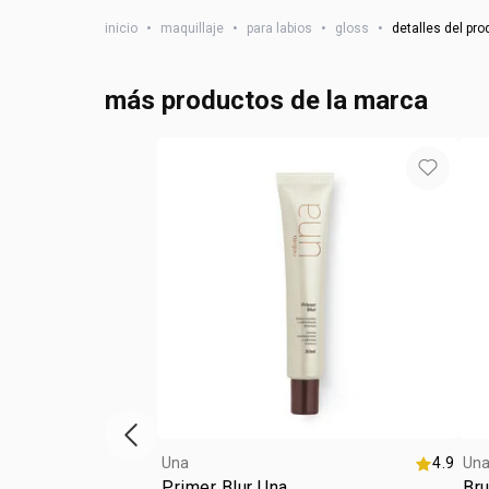
inicio
•
maquillaje
•
para labios
•
gloss
•
detalles del pr
más productos de la marca
Vitrina de productos anterior
Una
4.9
Un
Primer Blur Una
Bru