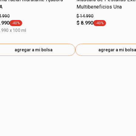
A
Multibeneficios Una
4.990
$ 14.990
.990
$ 8.990
-40%
-40%
general.tag -40%
general.tag -40%
.990 x 100 ml
agregar a mi bolsa
agregar a mi bols