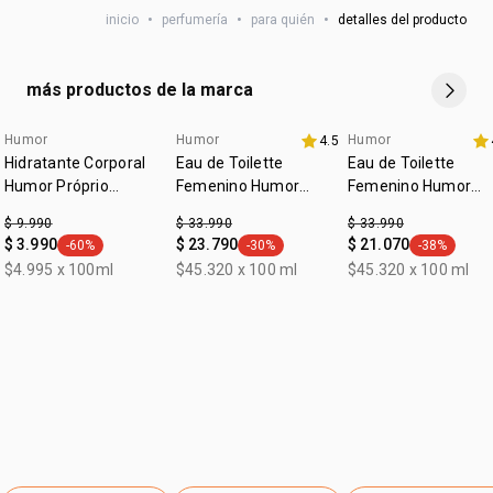
Puede recibir el producto en el envase anterior hasta
no contiene alcohol
inicio
•
perfumería
•
para quién
•
detalles del producto
agotar existencias. El contenido, la fórmula y la calidad del
CITRAL, ISOEUGENOL, ALPHA-ISOMETHYL IONONE,
cruelty free
producto siguen siendo exactamente los mismos.
DENATONIUM BENZOATE.
vegano
más productos de la marca
:
ocasión
día a día, para salir
Humor
Humor
Humor
4.5
aniversario
:
tipo de piel
todo tipo de piel
Hidratante Corporal
Eau de Toilette
Eau de Toilette
:
subfamilia
frutal
Humor Próprio
Femenino Humor
Femenino Humor
Femenino
Primero 75ml
Próprio 75ml
:
textura
líquida
$ 9.990
$ 33.990
$ 33.990
$ 3.990
$ 23.790
$ 21.070
-60%
-30%
-38%
general.tag -60%
:
general.tag -30%
general.tag
zona de aplicación
cuerpo
$4.995 x 100ml
$45.320 x 100 ml
$45.320 x 100 ml