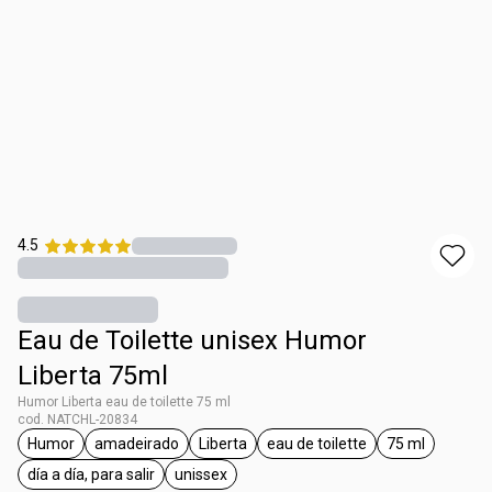
4.5
Eau de Toilette unisex Humor
Liberta 75ml
Humor Liberta eau de toilette 75 ml
cod. NATCHL-20834
Humor
amadeirado
Liberta
eau de toilette
75 ml
general.tag Humor
general.tag amadeirado
general.tag Liberta
general.tag eau de toilett
general.tag 
día a día, para salir
unissex
general.tag día a día, para salir
general.tag unissex