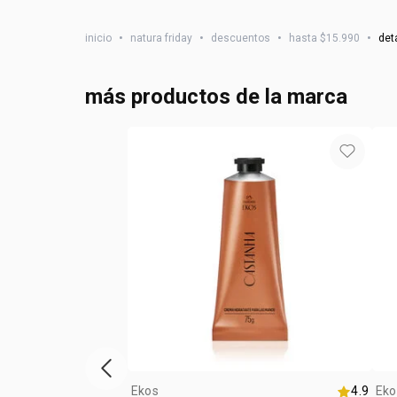
inicio
•
natura friday
•
descuentos
•
hasta $15.990
•
det
más productos de la marca
Vitrina de productos anterior
Ekos
4.9
Eko