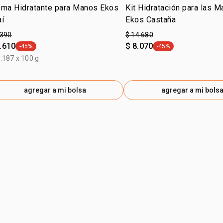
ema Hidratante para Manos Ekos
Kit Hidratación para las 
aí
Ekos Castaña
.390
$ 14.680
.610
$ 8.070
-45%
-45%
general.tag -45%
general.tag -45%
.187 x 100 g
agregar a mi bolsa
agregar a mi bols