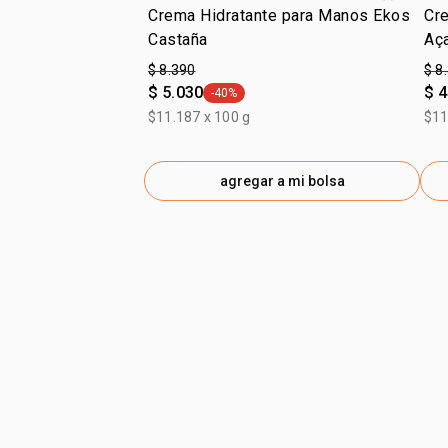
Crema Hidratante para Manos Ekos
Cr
Castaña
Aç
$ 8.390
$ 8
$ 5.030
$ 4
-40%
general.tag -40%
$11.187 x 100 g
$11
agregar a mi bolsa