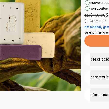
nuevo emp
con aceites 
$
de: $ 13.190
$3.247 x 100g
se acabó, ¡pe
sé el primero e
descripci
piel limpia
caracterís
amazónico
•
limpia
sin 
•
jabón exfo
probad
•
4 fragancia
cómo usa
•
jabones v
cruelty
la piel
vegan
desliza
el j
•
hechos co