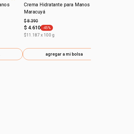
Manos
Crema Hidratante para Manos Ekos
Pulpa Hidra
Maracuyá
Cacao
$ 8.390
$ 8.390
$ 4.610
$ 4.610
-45%
-45%
general.tag -45%
gener
$11.187 x 100 g
a
agregar a mi bolsa
ag