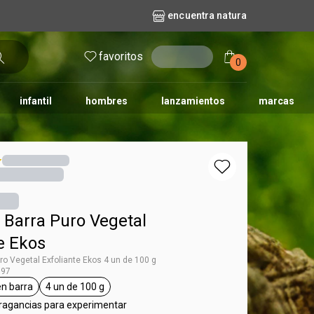
encuentra natura
favoritos
entrar
0
infantil
hombres
lanzamientos
marcas
no
dos diarios
iles
y bebé
repuestos maquillaje
natura solar
naturé
tododia
una
 Barra Puro Vegetal
e Ekos
ro Vegetal Exfoliante Ekos 4 un de 100 g
797
en barra
4 un de 100 g
 Ekos
general.tag jabón en barra
general.tag 4 un de 100 g
fragancias para experimentar