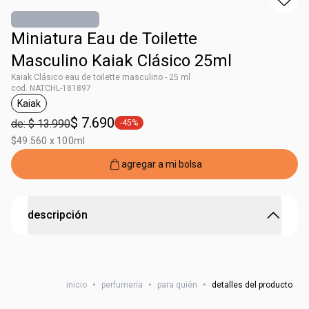
Miniatura Eau de Toilette
Masculino Kaiak Clásico 25ml
Kaiak Clásico eau de toilette masculino - 25 ml
cod. NATCHL-181897
Kaiak
general.tag Kaiak
$ 7.690
de: $ 13.990
-45%
general.tag -45%
$49.560 x 100ml
agregar a mi bolsa
descripción
Kaiak Clásico eau de toilette masculino
Siente el poder de la frescura.
inicio
•
perfumería
•
para quién
•
detalles del producto
Una combinación icónica de notas aromáticas, cítricas y