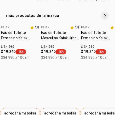
como las aguas
:
orejas.
ocasión
día a día, para salir
•
envase hecho con más de 50% de plástico reciclado
:
subfamilia
frutal
retirado de ciudades costeras.*
más productos de la marca
*% de referencia media anual de plástico utilizado en los
embalajes de perfumería de la marca, variando entre 50%
Kaiak
Kaiak
Kaiak
4.8
4.8
y 70%.
Eau de Toilette
Eau de Toilette
Eau de Toilette
Femenino Kaiak
Masculino Kaiak Urbe
Femenino Kaiak
Clásico 100ml
100ml
Aventura 100ml
$ 34.990
$ 34.990
$ 34.990
$ 19.240
$ 19.240
$ 19.240
-45%
-45%
-45%
general.tag -45%
general.tag -45%
general.tag
$34.990 x 100 ml
$34.990 x 100 ml
$34.990 x 100 ml
agregar a mi bolsa
agregar a mi bolsa
agregar a mi bols