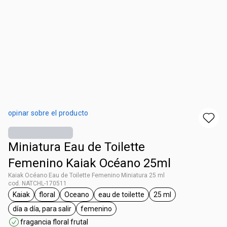
opinar sobre el producto
Miniatura Eau de Toilette
Femenino Kaiak Océano 25ml
Kaiak Océano Eau de Toilette Femenino Miniatura 25 ml
cod. NATCHL-170511
Kaiak
floral
Oceano
eau de toilette
25 ml
general.tag Kaiak
general.tag floral
general.tag Oceano
general.tag eau de toilette
general.tag 25 ml
día a día, para salir
femenino
general.tag día a día, para salir
general.tag femenino
fragancia floral frutal