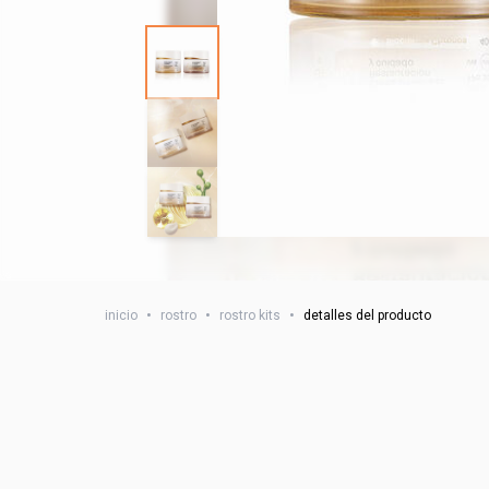
inicio
•
rostro
•
rostro kits
•
detalles del producto