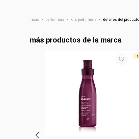
inicio
•
perfumería
•
kits perfumeria
•
detalles del product
más productos de la marca
a
Vitrina de productos anterior