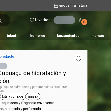
encuentra natura
favoritos
entrar
0
infantil
hombres
lanzamientos
marcas
no
dos diarios
iles
y bebé
repuestos maquillaje
natura solar
naturé
tododia
una
 producto
Cupuaçu de hidratación y
ción
upuaçu de hidratación y perfumación (3 productos)
138
kits y combos
unisex
 Ekos
ral.tag frutal
general.tag kits y combos
general.tag unisex
 toque seco y fragancia envolvente
rme, hidratada y perfumada