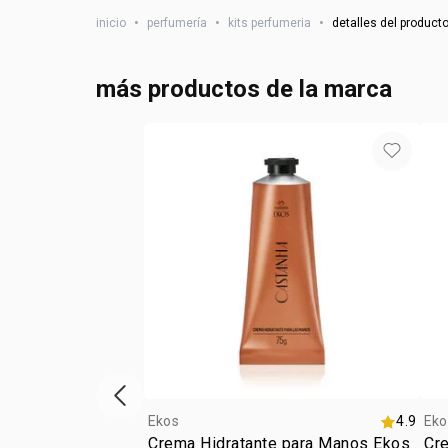
inicio
•
perfumería
•
kits perfumeria
•
detalles del product
más productos de la marca
Vitrina de productos anterior
Ekos
4.9
Eko
Crema Hidratante para Manos Ekos
Cr