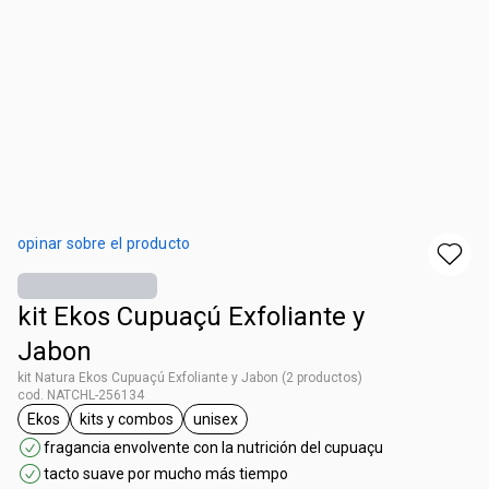
opinar sobre el producto
kit Ekos Cupuaçú Exfoliante y
Jabon
kit Natura Ekos Cupuaçú Exfoliante y Jabon (2 productos)
cod. NATCHL-256134
Ekos
kits y combos
unisex
general.tag Ekos
general.tag kits y combos
general.tag unisex
fragancia envolvente con la nutrición del cupuaçu
tacto suave por mucho más tiempo