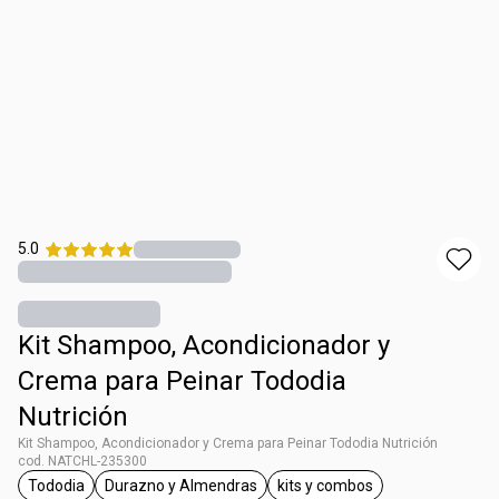
5.0
Kit Shampoo, Acondicionador y
Crema para Peinar Tododia
Nutrición
Kit Shampoo, Acondicionador y Crema para Peinar Tododia Nutrición
cod. NATCHL-235300
Tododia
Durazno y Almendras
kits y combos
general.tag Tododia
general.tag Durazno y Almendras
general.tag kits y combo