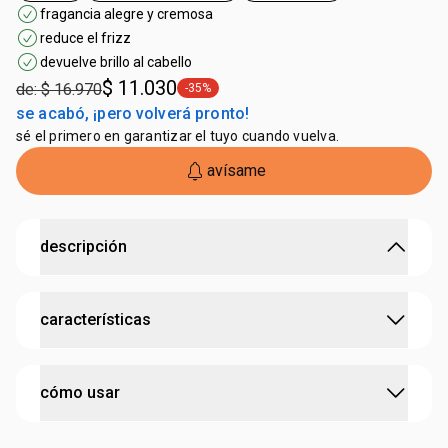
fragancia alegre y cremosa
reduce el frizz
devuelve brillo al cabello
$ 11.030
de: $ 16.970
-35%
general.tag -35%
se acabó, ¡pero volverá pronto!
sé el primero en garantizar el tuyo cuando vuelva.
avísame
descripción
nutre, da brillo y recupera los cabellos expuestos al
características
calor.
• shampoo
: limpieza nutritiva y sin resecar, protege del
resecamiento y realza el brillo del cabello
probado dermatológicamente
• acondicionador
: nutre intensamente, devuelve el brillo
cómo usar
natural y desenreda el cabello
:
tipo de cabello
todo tipo de cabello
• crema para peinar
: reduce el frizz y devuelve el brillo al
cruelty free