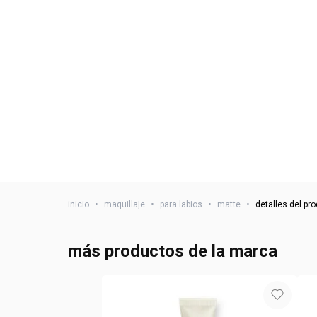
inicio
•
maquillaje
•
para labios
•
matte
•
detalles del pr
más productos de la marca