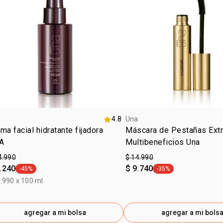
zona d
a
4.8
Una
ma facial hidratante fijadora
Máscara de Pestañas Ext
A
Multibeneficios Una
4.990
$ 14.990
.240
$ 9.740
-45%
-35%
general.tag -45%
general.tag -35%
.990 x 100 ml
agregar a mi bolsa
agregar a mi bols