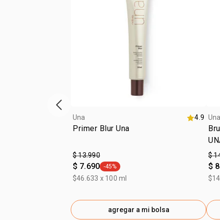
Vitrina de productos anterior
Una
4.9
Un
Primer Blur Una
Bru
UN
$ 13.990
$ 1
$ 7.690
$ 8
-45%
general.tag -45%
$46.633 x 100 ml
$14
agregar a mi bolsa