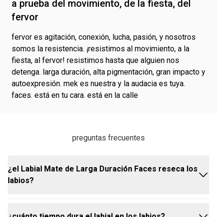
a prueba del movimiento, de la fiesta, del
expresar tu belleza del espejo hacia adentro y de la puerta
fervor
hacia afuera. Y salir a la calle con actitudes positivas, que
se reflejan en el próximo y en el alrededor. Faces se trata
de una belleza evidente. Con una mirada multilook, ofrece
fervor es agitación, conexión, lucha, pasión, y nosotros
variedad, practicidad y versatilidad en productos que son 2
somos la resistencia. ¡resistimos al movimiento, a la
en 1, multibeneficios y que se pueden combinar entre sí.
fiesta, al fervor! resistimos hasta que alguien nos
Para hacerlo todo a tu manera. Faces es la belleza que
detenga. larga duración, alta pigmentación, gran impacto y
está en la calle. Conectada con lo que pasa en el mundo,
autoexpresión. mek es nuestra y la audacia es tuya.
contigo, aquí y ahora. Es una marca inspiradora para que
cada uno se reinvente a sí mismo y el lugar donde vive.
faces. está en tu cara. está en la calle
Una nueva forma de mirar, vivir y redescubrir la cuidad.
Natura Faces, belleza que se manifiesta en la cara y en la
calle.
preguntas frecuentes
¿el Labial Mate de Larga Duración Faces reseca los
labios?
¿cuánto tiempo dura el labial en los labios?