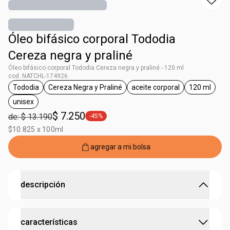
Óleo bifásico corporal Tododia
Cereza negra y praliné
Óleo bifásico corporal Tododia Cereza negra y praliné - 120 ml
cod. NATCHL-174926
Tododia
Cereza Negra y Praliné
aceite corporal
120 ml
general.tag Tododia
general.tag Cereza Negra y Praliné
general.tag aceite corp
general.t
unisex
general.tag unisex
$ 7.250
de: $ 13.190
-45%
general.tag -45%
$10.825 x 100ml
agregar a mi bolsa
descripción
Óleo bifásico corporal Tododia Cereza negra y praliné
características