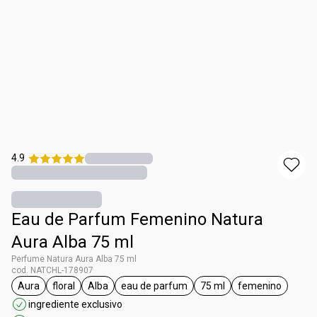
4.9
Eau de Parfum Femenino Natura
Aura Alba 75 ml
Perfume Natura Aura Alba 75 ml
cod. NATCHL-178907
Aura
floral
Alba
eau de parfum
75 ml
femenino
general.tag Aura
general.tag floral
general.tag Alba
general.tag eau de parfum
general.tag 75 ml
general.tag 
ingrediente exclusivo