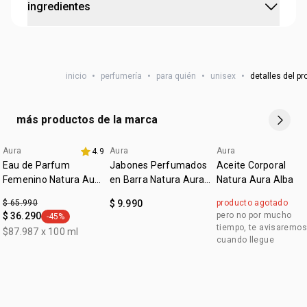
ingredientes
el
cuello, muñecas y detrás de las orejas
."""
•
perfume con alta fijación y larga duración.
:
notas de corazón
rosa alba
:
notas de fondo
sándalo, pachulí
ALCOHOL, PARFUM / FRAGRANCE, AQUA / WATER / EAU,
cruelty free
HYDROXYCITRONELLAL, BENZYL SALICYLATE,
inicio
•
perfumería
•
para quién
•
unisex
•
detalles del p
CITRONELLOL, HEXYL CINNAMAL, ALPHA-ISOMETHYL
vegano
IONONE, GERANIOL, LIMONENE, DIETHYLAMINO
HYDROXYBENZOYL HEXYL BENZOATE, LINALOOL,
más productos de la marca
COUMARIN, EUGENOL, CITRAL, ROSA ALBA FLOWER
EXTRACT, METHYL 2-OCTYNOATE, BENZYL ALCOHOL,
Aura
Aura
Aura
4.9
edicion limitada
edicion limitada
DENATONIUM BENZOATE, CI 19140 / YELLOW 5, CI 60730 /
Eau de Parfum
Jabones Perfumados
Aceite Corporal
EXT. VIOLET 2, CI 14700 / RED 4, CI 17200 / RED 33,
Femenino Natura Aura
en Barra Natura Aura
Natura Aura Alba
Alba 75 ml
SODIUM CHLORIDE, SODIUM SULFATE.
Alba
$ 65.990
$ 9.990
producto agotado
$ 36.290
pero no por mucho
-45%
general.tag -45%
tiempo, te avisaremos
$87.987 x 100 ml
cuando llegue