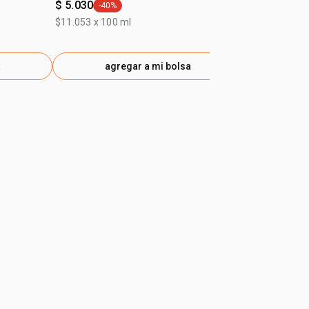
$ 5.030
$ 30.060
-40%
-38
general.tag -40%
gen
$11.053 x 100 ml
a
agregar a mi bolsa
ag