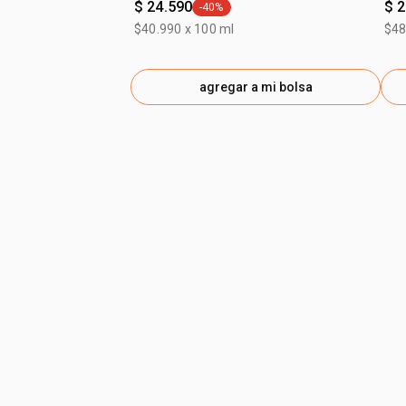
$ 24.590
$ 
-40%
general.tag -40%
$40.990 x 100 ml
$48
agregar a mi bolsa