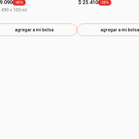
29.090
$ 25.410
-40%
-38%
general.tag -40%
general.tag -38%
.490 x 100 ml
agregar a mi bolsa
agregar a mi bols