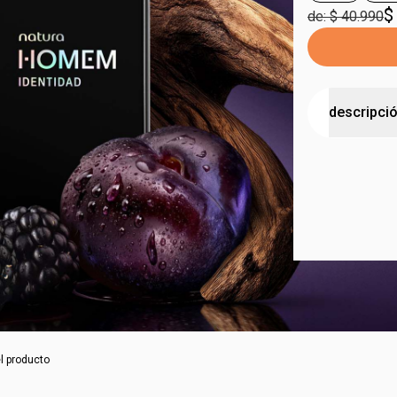
$
de: $ 40.990
descripci
una invitac
•
una fraganc
de la
identi
•
aporta la i
combinada c
latinoamer
•
una opción 
nocturnos
c
•
tiene un
di
totalmente n
el producto