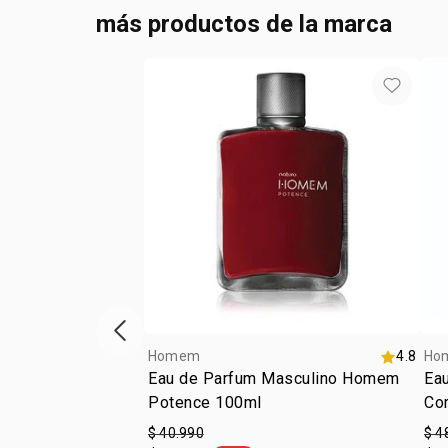
más productos de la marca
Vitrina de productos anterior
Homem
4.8
Ho
Eau de Parfum Masculino Homem
Ea
Potence 100ml
Co
$ 40.990
$ 4