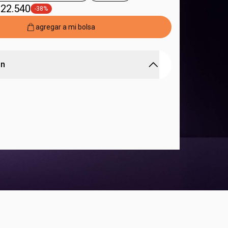
 22.540
-38%
general.tag -38%
agregar a mi bolsa
ón
ión para expresar la fuerza de tu identidad
ia intensa y sofisticada para celebrar la fuerza
dad
masculina
ntensidad de
notas licorosas
de frutos negros
on una mezcla exclusiva de
maderas
icanas
distintiva con toques que evocan
aromas
omo la mora negra
seño moderno
e imponente en un empaque
egro con letras holográficas que resaltan