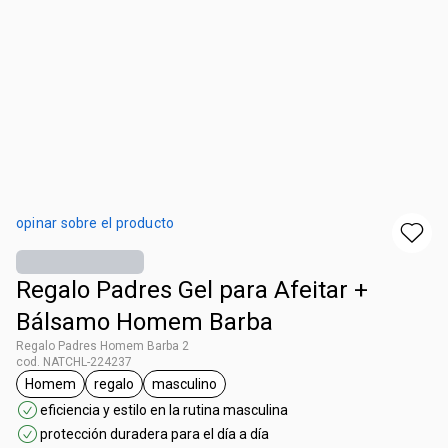
opinar sobre el producto
Regalo Padres Gel para Afeitar +
Bálsamo Homem Barba
Regalo Padres Homem Barba 2
cod. NATCHL-224237
Homem
regalo
masculino
general.tag Homem
general.tag regalo
general.tag masculino
eficiencia y estilo en la rutina masculina
protección duradera para el día a día