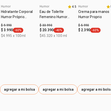
Humor
Humor
Humor
4.5
aniversario
aniversario
Hidratante Corporal
Eau de Toilette
Crema para manos
Humor Próprio
Femenino Humor
Humor Proprio
Femenino
Primero 75ml
$ 9.990
$ 33.990
$ 5.990
$ 3.990
$ 20.390
$ 2.390
-60%
-40%
-60%
general.tag -60%
general.tag -40%
general.tag -
$4.995 x 100ml
$45.320 x 100 ml
agregar a mi bolsa
agregar a mi bolsa
agregar a mi bols