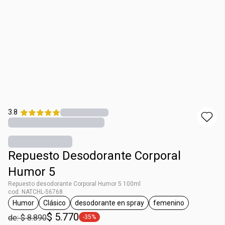
3.8
Repuesto Desodorante Corporal
Humor 5
Repuesto desodorante Corporal Humor 5 100ml
cod. NATCHL-56768
Humor
Clásico
desodorante en spray
femenino
general.tag Humor
general.tag Clásico
general.tag desodorante en spray
general.tag feme
$ 5.770
de: $ 8.890
-35%
general.tag -35%