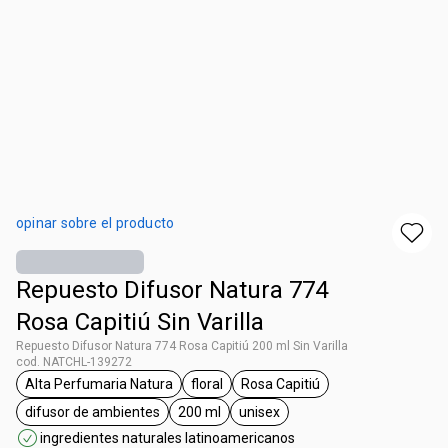
opinar sobre el producto
Repuesto Difusor Natura 774
Rosa Capitiú Sin Varilla
Repuesto Difusor Natura 774 Rosa Capitiú 200 ml Sin Varilla
cod. NATCHL-139272
Alta Perfumaria Natura
floral
Rosa Capitiú
general.tag Alta Perfumaria Natura
general.tag floral
general.tag Rosa Capitiú
difusor de ambientes
200 ml
unisex
general.tag difusor de ambientes
general.tag 200 ml
general.tag unisex
ingredientes naturales latinoamericanos