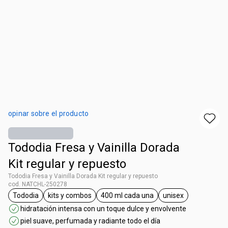
opinar sobre el producto
Tododia Fresa y Vainilla Dorada
Kit regular y repuesto
Tododia Fresa y Vainilla Dorada Kit regular y repuesto
cod. NATCHL-250278
Tododia
kits y combos
400 ml cada una
unisex
general.tag Tododia
general.tag kits y combos
general.tag 400 ml cada una
general.tag unis
hidratación intensa con un toque dulce y envolvente
piel suave, perfumada y radiante todo el día